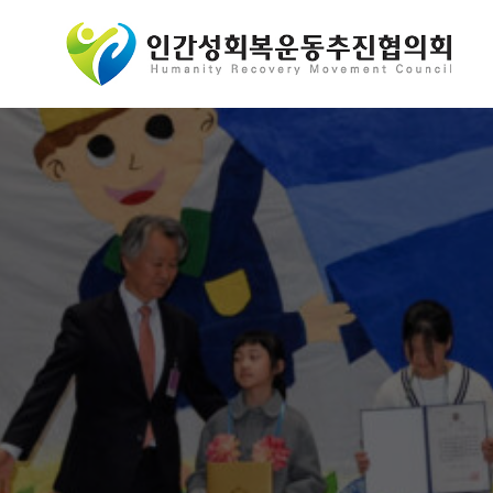
콘
텐
츠
로
바
로
가
기