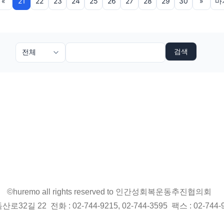
«
21
22
23
24
25
26
27
28
29
30
»
마
검색
©huremo all rights reserved to 인간성회복운동추진협의회
2길 22 전화 : 02-744-9215, 02-744-3595 팩스 : 02-744-9