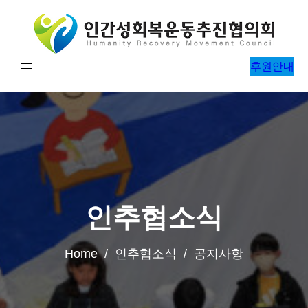
콘
텐
츠
후원안내
로
바
로
가
기
인추협소식
Home / 인추협소식 / 공지사항