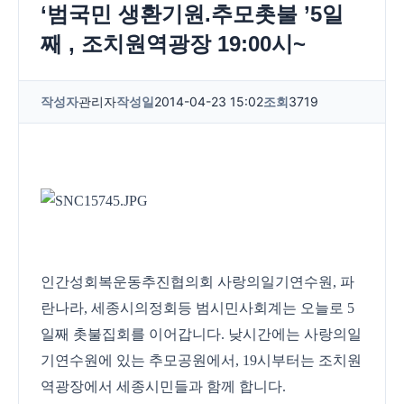
‘범국민 생환기원.추모촛불 ’5일
째 , 조치원역광장 19:00시~
작성자
관리자
작성일
2014-04-23 15:02
조회
3719
인간성회복운동추진협의회 사랑의일기연수원, 파
란나라, 세종시의정회등 범시민사회계는 오늘로 5
일째 촛불집회를 이어갑니다. 낮시간에는 사랑의일
기연수원에 있는 추모공원에서, 19시부터는 조치원
역광장에서 세종시민들과 함께 합니다.