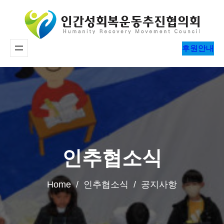
콘
텐
츠
후원안내
로
바
로
가
기
인추협소식
Home / 인추협소식 / 공지사항