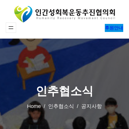
콘
텐
츠
후원안내
로
바
로
가
기
인추협소식
Home / 인추협소식 / 공지사항