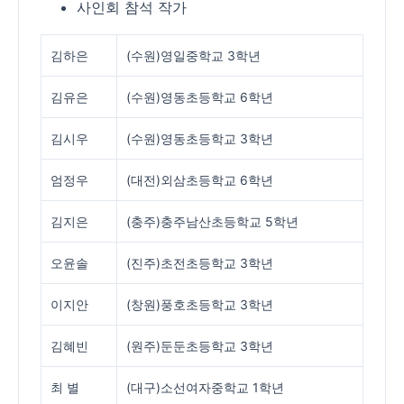
사인회 참석 작가
김하은
(수원)영일중학교 3학년
김유은
(수원)영동초등학교 6학년
김시우
(수원)영동초등학교 3학년
엄정우
(대전)외삼초등학교 6학년
김지은
(충주)충주남산초등학교 5학년
오윤솔
(진주)초전초등학교 3학년
이지안
(창원)풍호초등학교 3학년
김혜빈
(원주)둔둔초등학교 3학년
최 별
(대구)소선여자중학교 1학년