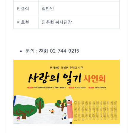
민경식
일반인
이호현
인추협 봉사단장
문의 : 전화 02-744-9215