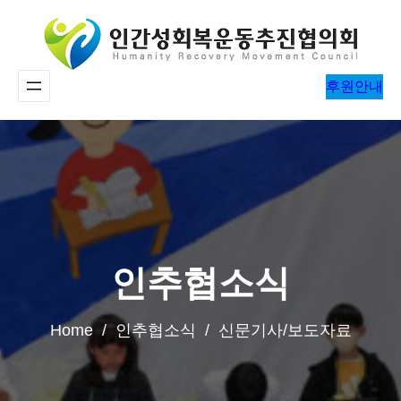
콘
텐
츠
후원안내
로
바
로
가
기
인추협소식
Home / 인추협소식 / 신문기사/보도자료