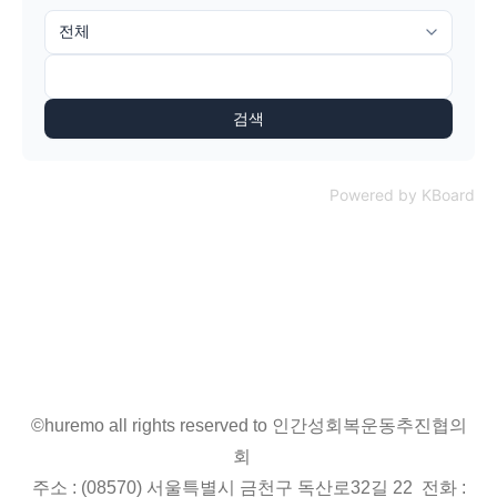
검색
Powered by KBoard
©huremo all rights reserved to 인간성회복운동추진협의
회
주소 : (08570) 서울특별시 금천구 독산로32길 22 전화 :