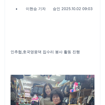
이현승 기자
승인 2025.10.02 09:03
인추협,호국영웅댁 집수리 봉사 활동 진행