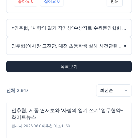
좋아요
0
싫어요
0
인쇄
«
인추협, “사랑의 일기 작가상”수상자로 수원문인협회 이사인 이성수 작가를 선정-화이트뉴스
인추협(이사장 고진광, 대전 초등학생 살해 사건관련 “안전한 학교 위한 근본적인 개혁 시급할 터…”-한밭일보
»
목록보기
전체 2,917
인추협, 세종 연서초와 ‘사랑의 일기 쓰기’ 업무협약-
화이트뉴스
관리자
|
2026.08.04
|
추천 0
|
조회 60