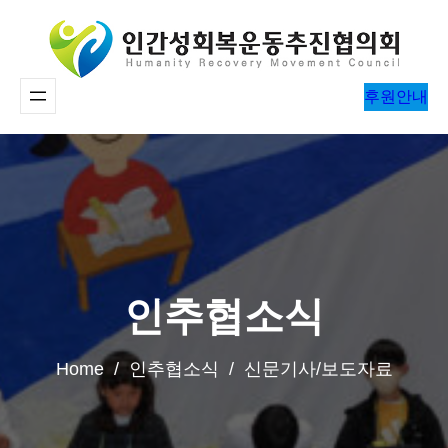
콘
텐
츠
후원안내
로
바
로
가
기
인추협소식
Home / 인추협소식 / 신문기사/보도자료