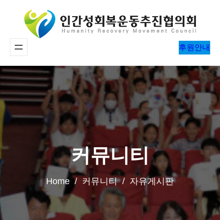
콘
텐
츠
후원안내
로
바
로
가
기
커뮤니티
Home / 커뮤니티 / 자유게시판