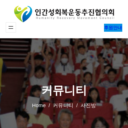
콘
텐
츠
후원안내
로
바
로
가
기
커뮤니티
Home / 커뮤니티 / 사진방