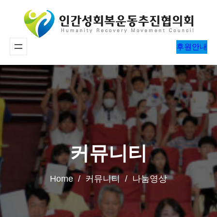
콘
텐
츠
후원안내
로
바
로
가
기
커뮤니티
Home / 커뮤니티 / 나눔영상