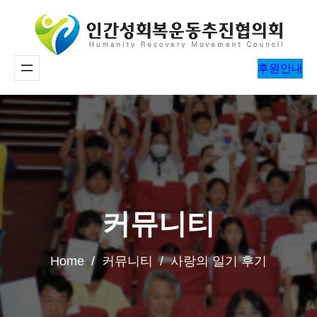
콘
텐
츠
후원안내
로
바
로
가
기
커뮤니티
Home / 커뮤니티 / 사랑의 일기 후기