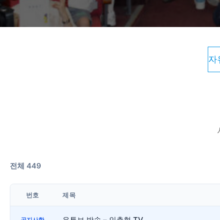
자
전체 449
번호
제목
유투브 방송 – 인추협 TV
공지사항