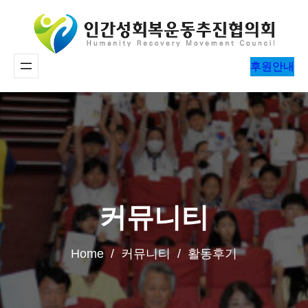
콘
텐
츠
후원안내
로
바
로
가
기
커뮤니티
Home / 커뮤니티 / 활동후기