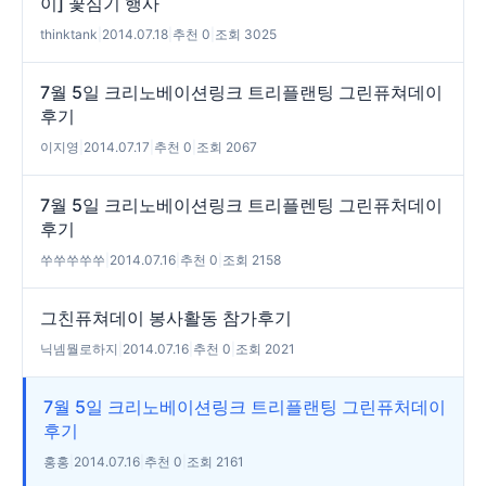
이] 꽃심기 행사
thinktank
|
2014.07.18
|
추천 0
|
조회 3025
7월 5일 크리노베이션링크 트리플랜팅 그린퓨쳐데이
후기
이지영
|
2014.07.17
|
추천 0
|
조회 2067
7월 5일 크리노베이션링크 트리플렌팅 그린퓨처데이
후기
쑤쑤쑤쑤쑤
|
2014.07.16
|
추천 0
|
조회 2158
그친퓨쳐데이 봉사활동 참가후기
닉넴뭘로하지
|
2014.07.16
|
추천 0
|
조회 2021
7월 5일 크리노베이션링크 트리플랜팅 그린퓨처데이
후기
홍홍
|
2014.07.16
|
추천 0
|
조회 2161