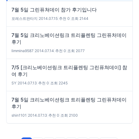
7월 5일 그린퓨쳐데이 참가 후기입니다
포레스트판타지
|
2014.07.15
|
추천 0
|
조회 2144
7월 5일 크리노베이션링크 트리플렌팅 그린퓨처데이
후기
limmina9587
|
2014.07.14
|
추천 0
|
조회 2077
7/5 [크리노베이션링크 트리플렌팅 그린퓨쳐데이] 참
여 후기
SY
|
2014.07.13
|
추천 0
|
조회 2245
7월 5일 크리노베이션링크 트리플렌팅 그린퓨처데이
후기
shin1101
|
2014.07.13
|
추천 0
|
조회 2100