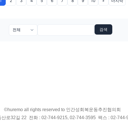
1
2
3
4
5
6
7
8
9
10
»
마지막
검색
©huremo all rights reserved to 인간성회복운동추진협의회
2길 22 전화 : 02-744-9215, 02-744-3595 팩스 : 02-744-9