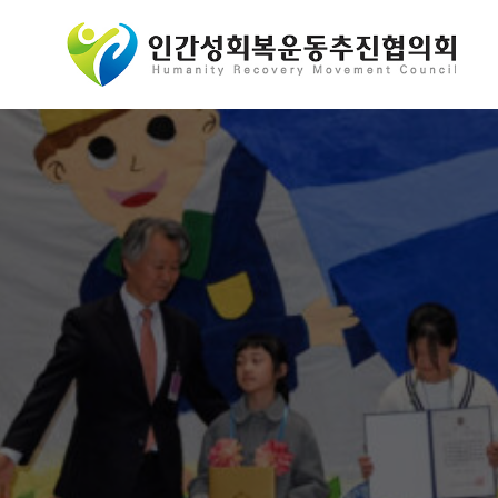
콘
텐
츠
로
바
로
가
기