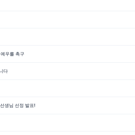
한 예우를 촉구
합니다
선생님 선정 발표!