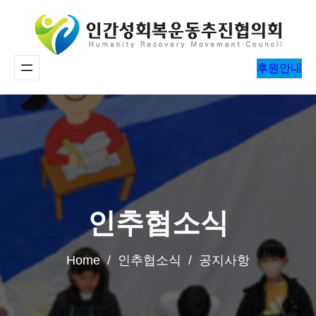
콘
텐
츠
후원안내
로
바
로
가
기
인추협소식
Home / 인추협소식 / 공지사항