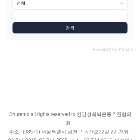
검색
Powered by KBoard
©huremo all rights reserved to 인간성회복운동추진협의
회
주소 : (08570) 서울특별시 금천구 독산로32길 22 전화 :