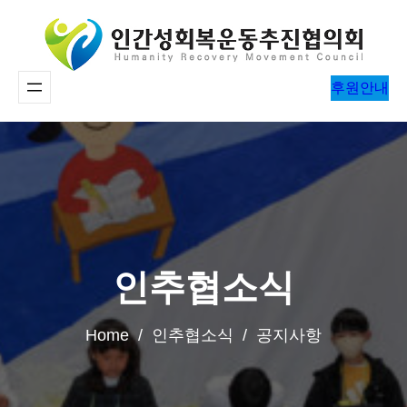
콘
텐
츠
후원안내
로
바
로
가
기
인추협소식
Home / 인추협소식 / 공지사항