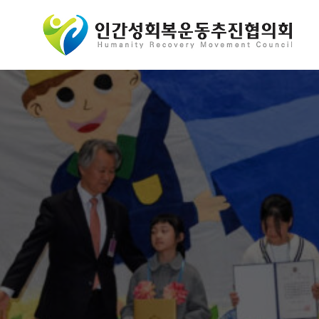
콘
텐
츠
로
바
로
가
기