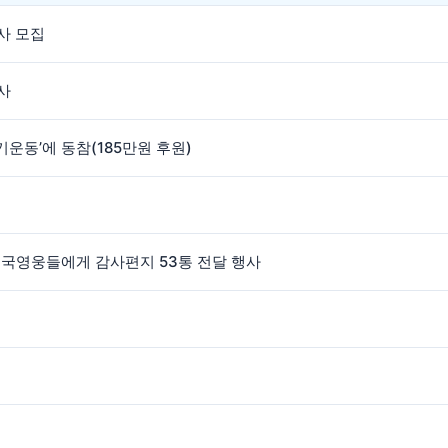
사 모집
사
동’에 동참(185만원 후원)
호국영웅들에게 감사편지 53통 전달 행사