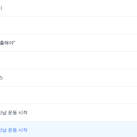
시
퇴출해야”
스
반납 운동 시작
반납 운동 시작