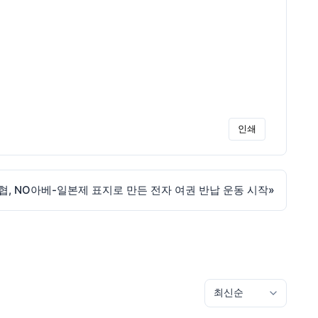
인쇄
협, NO아베-일본제 표지로 만든 전자 여권 반납 운동 시작
»