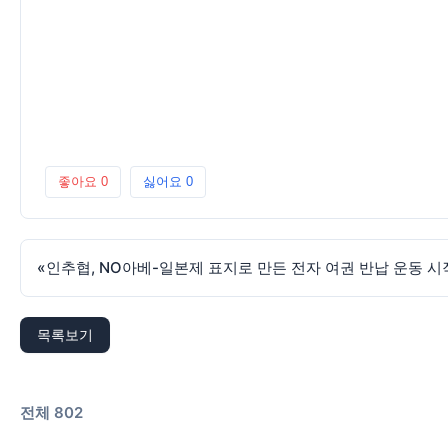
좋아요
0
싫어요
0
«
인추협, NO아베-일본제 표지로 만든 전자 여권 반납 운동 시
목록보기
전체 802