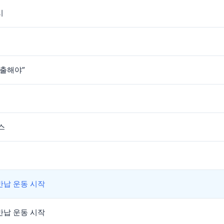
시
퇴출해야”
스
반납 운동 시작
반납 운동 시작