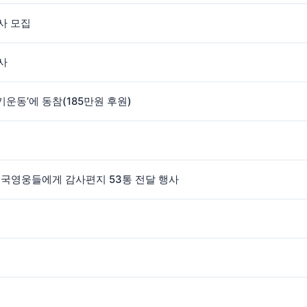
사 모집
사
동’에 동참(185만원 후원)
호국영웅들에게 감사편지 53통 전달 행사