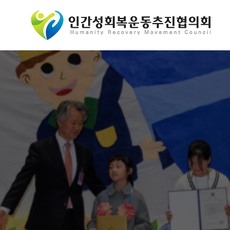
콘
텐
츠
로
바
로
가
기