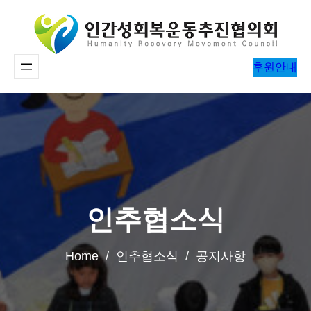
콘
텐
츠
후원안내
로
바
로
가
기
인추협소식
Home / 인추협소식 / 공지사항