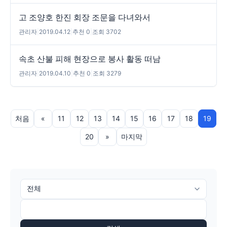
고 조양호 한진 회장 조문을 다녀와서
관리자
|
2019.04.12
|
추천 0
|
조회 3702
속초 산불 피해 현장으로 봉사 활동 떠남
관리자
|
2019.04.10
|
추천 0
|
조회 3279
처음
«
11
12
13
14
15
16
17
18
19
20
»
마지막