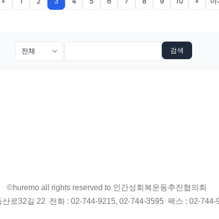
«
1
2
3
4
5
6
7
8
9
10
»
마
검색
©huremo all rights reserved to 인간성회복운동추진협의회
2길 22 전화 : 02-744-9215, 02-744-3595 팩스 : 02-744-9