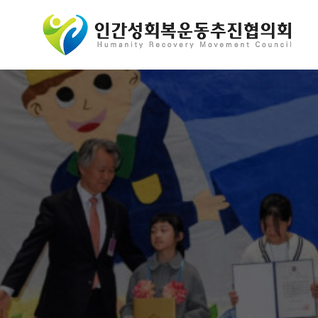
콘
텐
츠
로
바
로
가
기