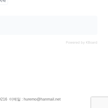
지막
Powered by KBoard
216 이메일 : huremo@hanmail.net