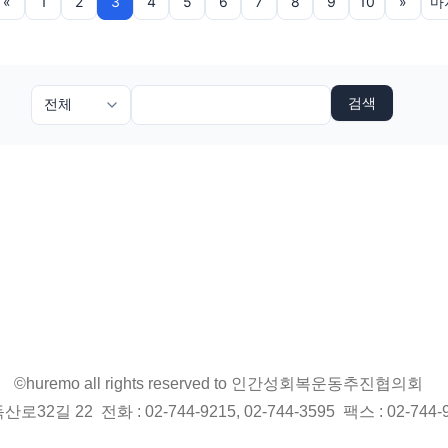
«
1
2
3
4
5
6
7
8
9
10
»
마
검색
©huremo all rights reserved to 인간성회복운동추진협의회
2길 22 전화 : 02-744-9215, 02-744-3595 팩스 : 02-744-9