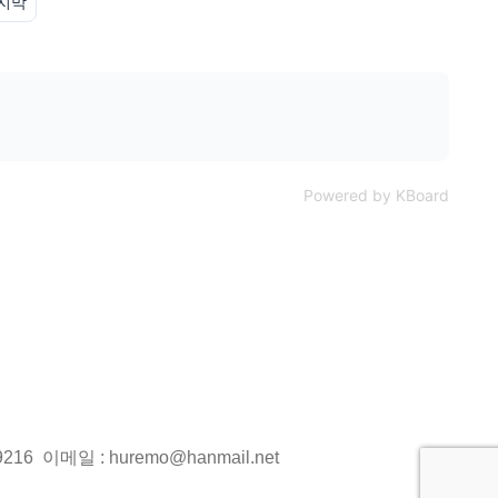
지막
Powered by KBoard
216 이메일 : huremo@hanmail.net