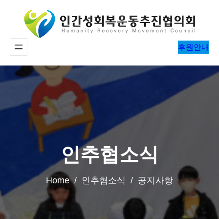
콘
텐
츠
후원안내
로
바
로
가
기
인추협소식
Home / 인추협소식 / 공지사항