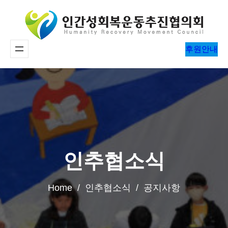
콘
텐
츠
후원안내
로
바
로
가
기
인추협소식
Home / 인추협소식 / 공지사항