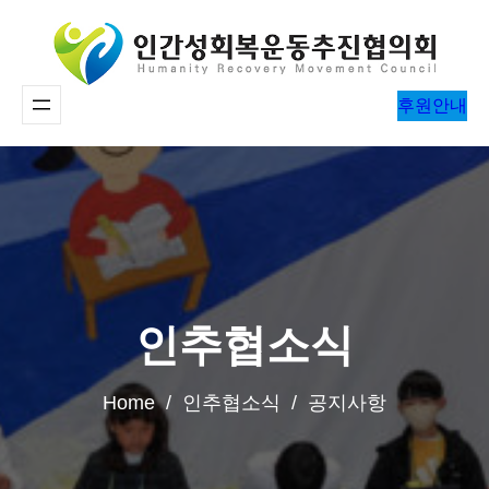
콘
텐
츠
후원안내
로
바
로
가
기
인추협소식
Home / 인추협소식 / 공지사항