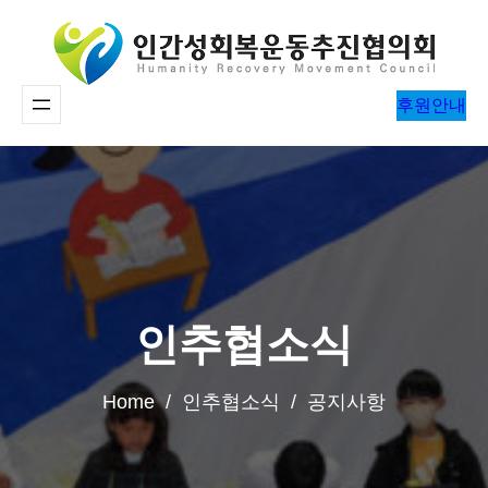
콘
텐
츠
후원안내
로
바
로
가
기
인추협소식
Home / 인추협소식 / 공지사항