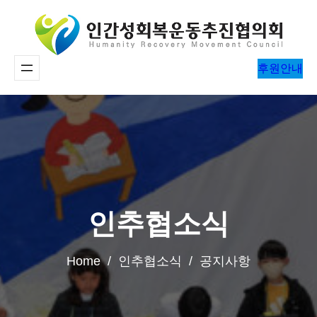
콘
텐
츠
후원안내
로
바
로
가
기
인추협소식
Home / 인추협소식 / 공지사항