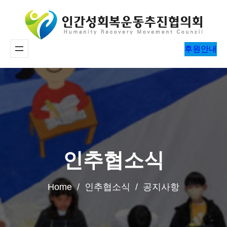
콘
텐
츠
후원안내
로
바
로
가
기
인추협소식
Home / 인추협소식 / 공지사항