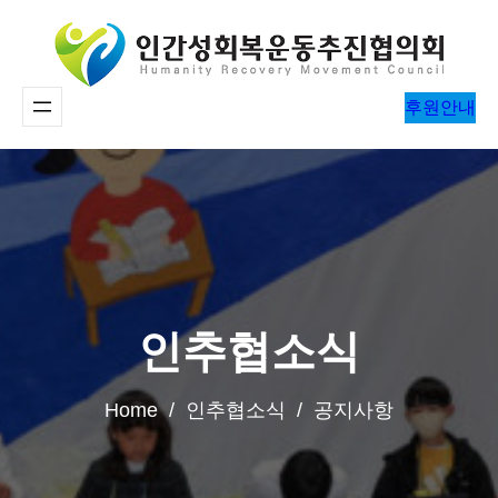
콘
텐
츠
후원안내
로
바
로
가
기
인추협소식
Home / 인추협소식 / 공지사항