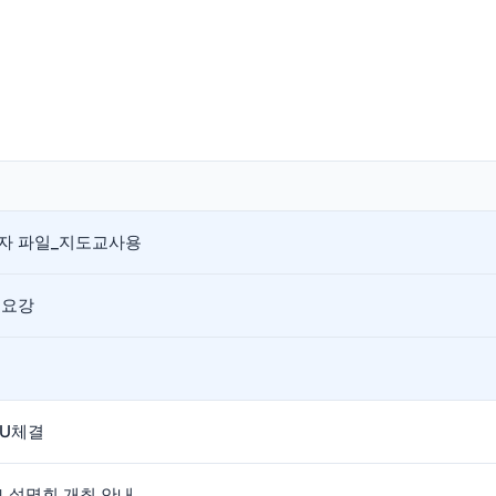
응모자 파일_지도교사용
 요강
OU체결
모 설명회 개최 안내