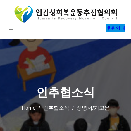
콘
텐
츠
후원안내
로
바
로
가
기
인추협소식
Home / 인추협소식 / 성명서/기고문