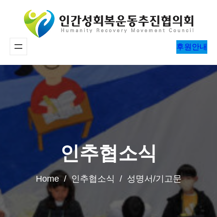
콘
텐
츠
후원안내
로
바
로
가
기
인추협소식
Home / 인추협소식 / 성명서/기고문