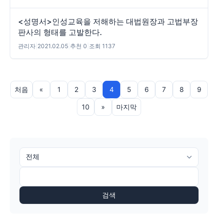
<성명서>인성교육을 저해하는 대법원장과 고법부장
판사의 형태를 고발한다.
관리자
|
2021.02.05
|
추천 0
|
조회 1137
처음
«
1
2
3
4
5
6
7
8
9
10
»
마지막
검색