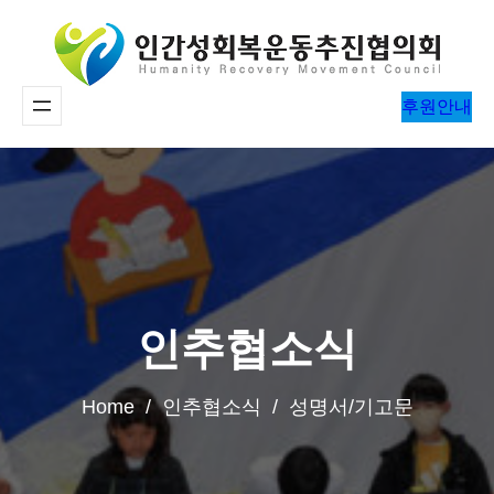
콘
텐
츠
후원안내
로
바
로
가
기
인추협소식
Home / 인추협소식 / 성명서/기고문