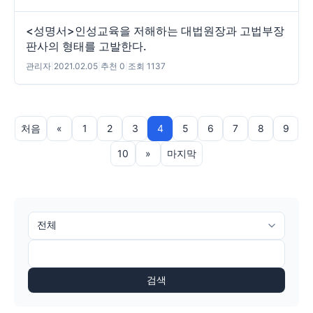
<성명서>인성교육을 저해하는 대법원장과 고법부장
판사의 형태를 고발한다.
관리자
|
2021.02.05
|
추천 0
|
조회 1137
처음
«
1
2
3
4
5
6
7
8
9
10
»
마지막
검색