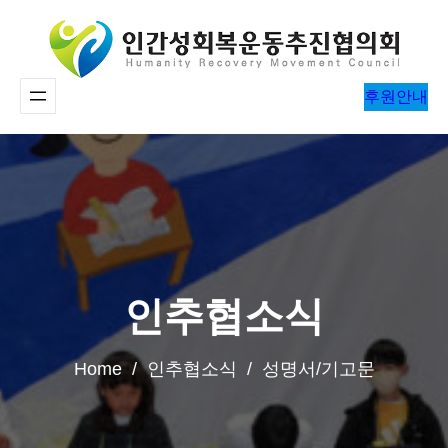
콘
텐
츠
후원안내
로
바
로
가
기
인추협소식
Home / 인추협소식 / 성명서/기고문