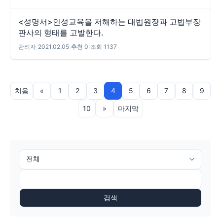
<성명서>인성교육을 저해하는 대법원장과 고법부장
판사의 형태를 고발한다.
관리자
|
2021.02.05
|
추천 0
|
조회 1137
처음
«
1
2
3
4
5
6
7
8
9
10
»
마지막
검색