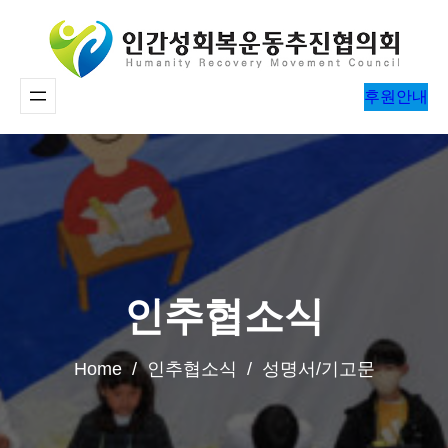
콘
텐
츠
후원안내
로
바
로
가
기
인추협소식
Home / 인추협소식 / 성명서/기고문