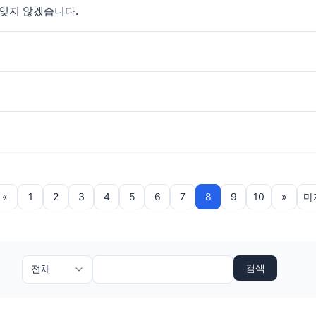
 잊지 않겠습니다.
«
1
2
3
4
5
6
7
8
9
10
»
마
검색