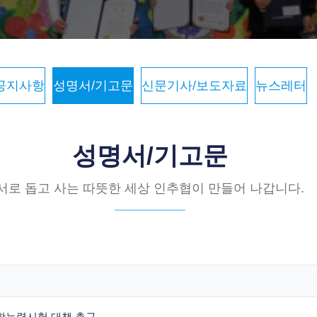
공지사항
성명서/기고문
신문기사/보도자료
뉴스레터
성명서/기고문
서로 돕고 사는 따뜻한 세상 인추협이 만들어 나갑니다.
수학능력시험 대책 촉구