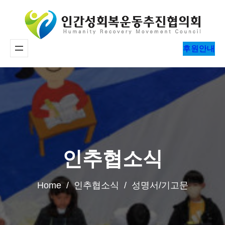
콘
텐
츠
후원안내
로
바
로
가
기
인추협소식
Home / 인추협소식 / 성명서/기고문