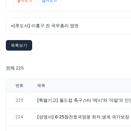
좋아요
0
싫어요
0
«
[추도사] 이홍구 전 국무총리 영면
목록보기
전체 225
번호
제목
225
[특별기고] 월드컵 축구스타 ‘메시’와 ‘야말’의 
224
[성명서] 6·25참전호국영웅 최저 생계 국가보장