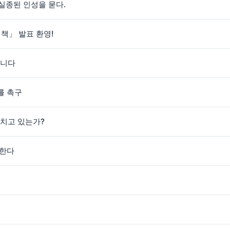
실종된 인성을 묻다.
대책」 발표 환영!
합니다
를 촉구
놓치고 있는가?
 한다