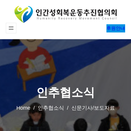
콘
텐
츠
후원안내
로
바
로
가
기
인추협소식
Home / 인추협소식 / 신문기사/보도자료