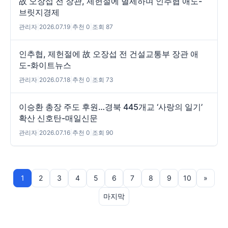
故 오장섭 전 장관, 제헌절에 별세하며 인추협 애도-
브릿지경제
관리자
|
2026.07.19
|
추천 0
|
조회 87
인추협, 제헌절에 故 오장섭 전 건설교통부 장관 애
도-화이트뉴스
관리자
|
2026.07.18
|
추천 0
|
조회 73
이승환 총장 주도 후원…경북 445개교 ‘사랑의 일기’
확산 신호탄-매일신문
관리자
|
2026.07.16
|
추천 0
|
조회 90
1
2
3
4
5
6
7
8
9
10
»
마지막