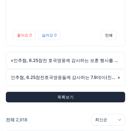
좋아요
0
싫어요
0
인쇄
«
인추협, 6.25참전 호국영웅께 감사하는 보훈 행사를 이어가다-라이브뉴스
인추협, 6.25참전호국영웅들께 감사하는 7.9데이(친구데이) 행사 개최-라이브뉴스
»
목록보기
전체 2,918