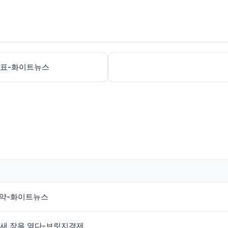
 발표-화이트뉴스
협약-화이트뉴스
 새 장을 열다-브릿지경제