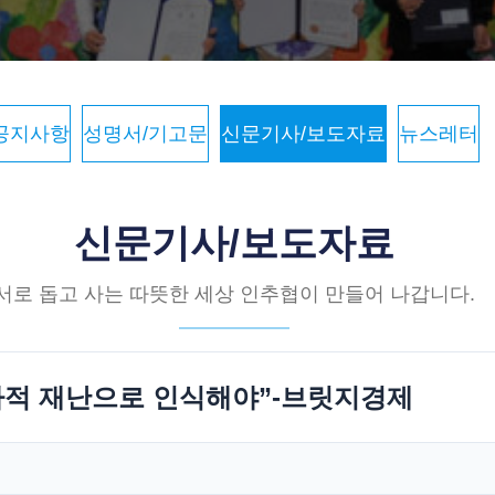
공지사항
성명서/기고문
신문기사/보도자료
뉴스레터
신문기사/보도자료
서로 돕고 사는 따뜻한 세상 인추협이 만들어 나갑니다.
가적 재난으로 인식해야”-브릿지경제