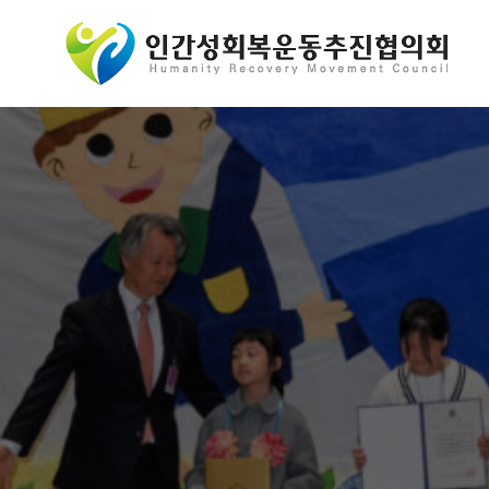
콘
텐
츠
로
바
로
가
기