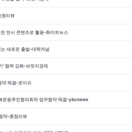
충청리뷰
대전 전시 콘텐츠로 활용-화이트뉴스
키는 새로운 출발-대학저널
기’ 협력 강화-브릿지경제
약 체결-로이슈
복운동추진협의회와 업무협약 체결-ybcnews
무협약-충청리뷰