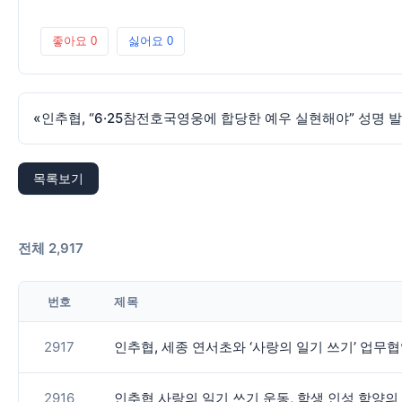
좋아요
0
싫어요
0
«
인추협, “6·25참전호국영웅에 합당한 예우 실현해야” 성명
목록보기
전체 2,917
번호
제목
2917
인추협, 세종 연서초와 ‘사랑의 일기 쓰기’ 업무
2916
인추협 사랑의 일기 쓰기 운동, 학생 인성 함양의