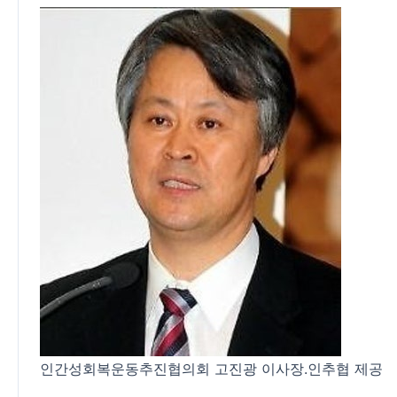
인간성회복운동추진협의회 고진광 이사장.인추협 제공