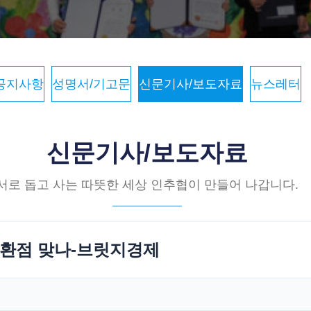
공지사항
성명서/기고문
신문기사/보도자료
뉴스레터
신문기사/보도자료
서로 돕고 사는 따뜻한 세상 인추협이 만들어 나갑니다.
전환점 맞나-브릿지경제