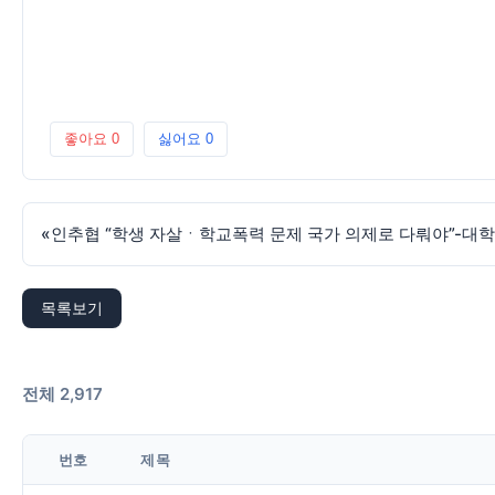
좋아요
0
싫어요
0
«
인추협 “학생 자살ㆍ학교폭력 문제 국가 의제로 다뤄야”-대
목록보기
전체 2,917
번호
제목