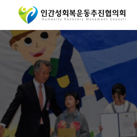
콘
텐
츠
로
바
로
가
기