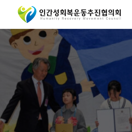
콘
텐
츠
로
바
로
가
기