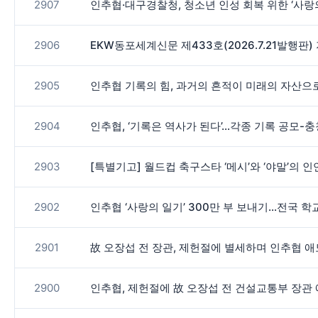
2907
인추협·대구경찰청, 청소년 인성 회복 위한 ‘사
2906
EKW동포세계신문 제433호(2026.7.21발행판
2905
인추협 기록의 힘, 과거의 흔적이 미래의 자산
2904
인추협, ‘기록은 역사가 된다’…각종 기록 공모-
2903
[특별기고] 월드컵 축구스타 ‘메시’와 ‘야말’의 
2902
인추협 ‘사랑의 일기’ 300만 부 보내기…전국 
2901
故 오장섭 전 장관, 제헌절에 별세하며 인추협 
2900
인추협, 제헌절에 故 오장섭 전 건설교통부 장관