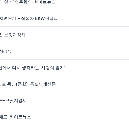
랑의 일기’ 업무협약-화이트뉴스
) 지면보기 – 작성자 EKW편집장
으로-브릿지경제
충청리뷰
인연에서 다시 생각하는 ‘사랑의 일기’
학교로 확산(종합)-동포세계신문
애도-브릿지경제
 애도-화이트뉴스