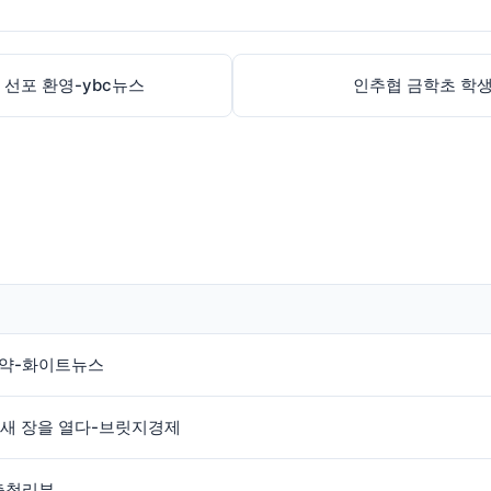
 선포 환영-ybc뉴스
인추협 금학초 학생
협약-화이트뉴스
 새 장을 열다-브릿지경제
충청리뷰