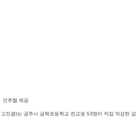
. 인추협 제공
 고진광)는 공주시 금학초등학교 전교생 53명이 직접 작성한 