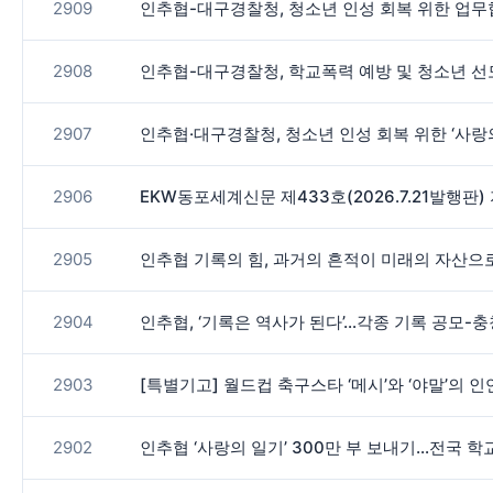
2909
인추협-대구경찰청, 청소년 인성 회복 위한 업
2908
인추협-대구경찰청, 학교폭력 예방 및 청소년 선도
2907
인추협·대구경찰청, 청소년 인성 회복 위한 ‘사
2906
EKW동포세계신문 제433호(2026.7.21발행판
2905
인추협 기록의 힘, 과거의 흔적이 미래의 자산
2904
인추협, ‘기록은 역사가 된다’…각종 기록 공모-
2903
[특별기고] 월드컵 축구스타 ‘메시’와 ‘야말’의 
2902
인추협 ‘사랑의 일기’ 300만 부 보내기…전국 