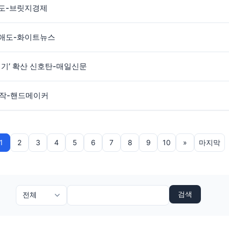
애도-브릿지경제
 애도-화이트뉴스
일기’ 확산 신호탄-매일신문
시작-핸드메이커
1
2
3
4
5
6
7
8
9
10
»
마지막
검색