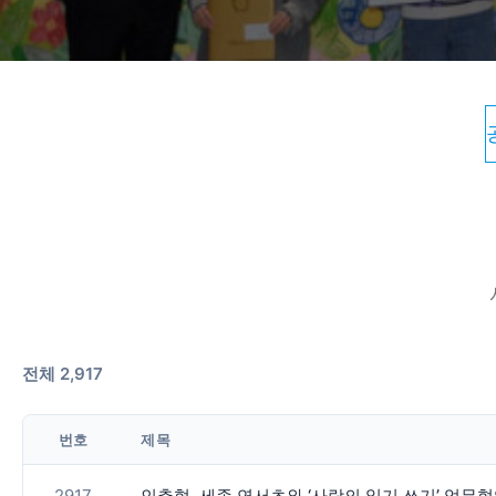
전체 2,917
번호
제목
2917
인추협, 세종 연서초와 ‘사랑의 일기 쓰기’ 업무