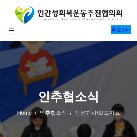
콘
텐
츠
후원안내
로
바
로
가
기
인추협소식
Home / 인추협소식 / 신문기사/보도자료