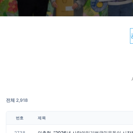
전체 2,918
번호
제목
2738
인추협, “2026년 사랑의일기범국민운동이 시작