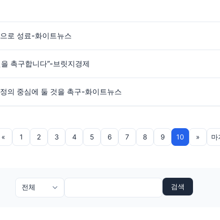
방식으로 성료-화이트뉴스
 것을 촉구합니다”-브릿지경제
국정의 중심에 둘 것을 촉구-화이트뉴스
«
1
2
3
4
5
6
7
8
9
10
»
마
검색