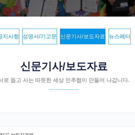
공지사항
성명서/기고문
신문기사/보도자료
뉴스레터
신문기사/보도자료
서로 돕고 사는 따뜻한 세상 인추협이 만들어 나갑니다.
됐다”-브릿지경제