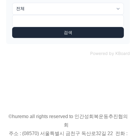
검색
Powered by KBoard
©huremo all rights reserved to 인간성회복운동추진협의
회
주소 : (08570) 서울특별시 금천구 독산로32길 22 전화 :