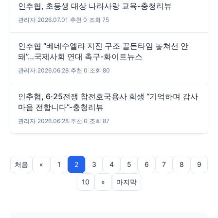
인추협, 초등생 대상 나라사랑 교육-충청리뷰
관리자
|
2026.07.01
|
추천 0
|
조회 75
인추협 “베네수엘라 지진 구조 골든타임 놓쳐선 안
돼”…국제사회 연대 촉구-화이트뉴스
관리자
|
2026.06.28
|
추천 0
|
조회 80
인추협, 6·25전쟁 참전호국용사 희생 “기억하며 감사
마음 전합니다”-충청리뷰
관리자
|
2026.06.28
|
추천 0
|
조회 87
처음
«
1
2
3
4
5
6
7
8
9
10
»
마지막