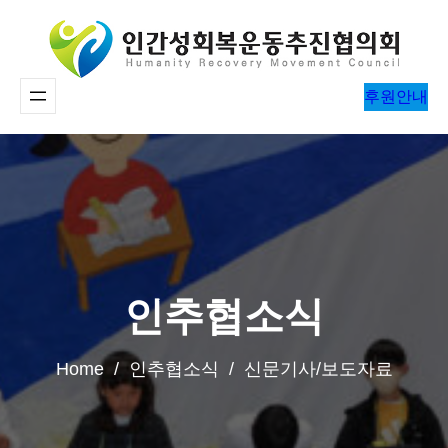
콘
텐
츠
후원안내
로
바
로
가
기
인추협소식
Home / 인추협소식 / 신문기사/보도자료