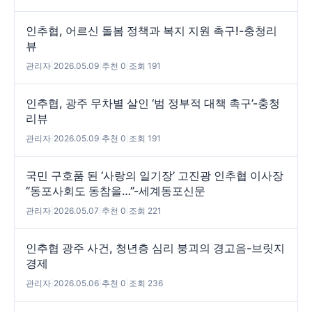
인추협, 어르신 돌봄 정책과 복지 지원 촉구!-충청리
뷰
관리자
|
2026.05.09
|
추천 0
|
조회 191
인추협, 광주 무차별 살인 ‘범 정부적 대책 촉구’-충청
리뷰
관리자
|
2026.05.09
|
추천 0
|
조회 191
국민 구호품 된 ‘사랑의 일기장’ 고진광 인추협 이사장
“동포사회도 동참을…”-세계동포신문
관리자
|
2026.05.07
|
추천 0
|
조회 221
인추협 광주 사건, 청년층 심리 붕괴의 경고음-브릿지
경제
관리자
|
2026.05.06
|
추천 0
|
조회 236