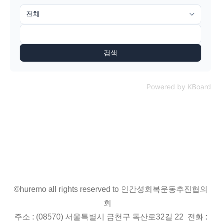
검색
Powered by KBoard
©huremo all rights reserved to 인간성회복운동추진협의
회
주소 : (08570) 서울특별시 금천구 독산로32길 22 전화 :