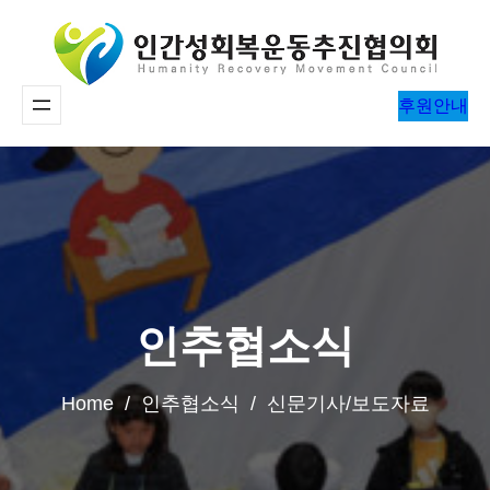
콘
텐
츠
후원안내
로
바
로
가
기
인추협소식
Home / 인추협소식 / 신문기사/보도자료