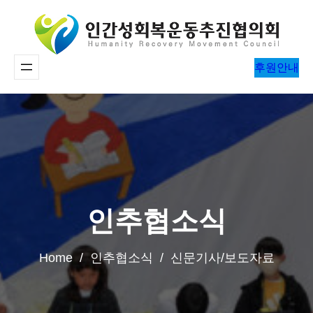
콘
텐
츠
후원안내
로
바
로
가
기
인추협소식
Home / 인추협소식 / 신문기사/보도자료