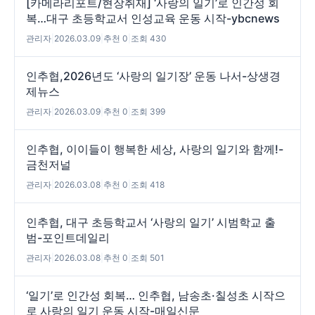
[카메라리포트/현장취재] ‘사랑의 일기’로 인간성 회
복…대구 초등학교서 인성교육 운동 시작-ybcnews
관리자
|
2026.03.09
|
추천 0
|
조회 430
인추협,2026년도 ‘사랑의 일기장’ 운동 나서-상생경
제뉴스
관리자
|
2026.03.09
|
추천 0
|
조회 399
인추협, 이이들이 행복한 세상, 사랑의 일기와 함께!-
금천저널
관리자
|
2026.03.08
|
추천 0
|
조회 418
인추협, 대구 초등학교서 ‘사랑의 일기’ 시범학교 출
범-포인트데일리
관리자
|
2026.03.08
|
추천 0
|
조회 501
‘일기’로 인간성 회복… 인추협, 남송초·칠성초 시작으
로 사랑의 일기 운동 시작-매일신문