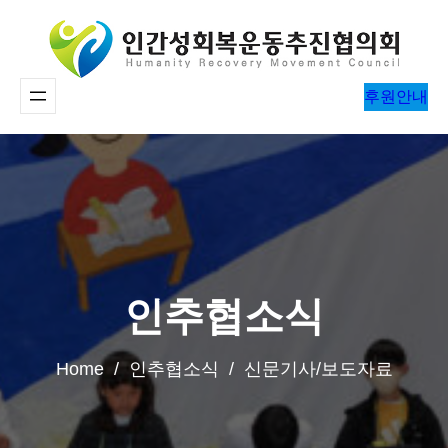
콘
텐
츠
후원안내
로
바
로
가
기
인추협소식
Home / 인추협소식 / 신문기사/보도자료