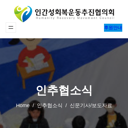
콘
텐
츠
후원안내
로
바
로
가
기
인추협소식
Home / 인추협소식 / 신문기사/보도자료