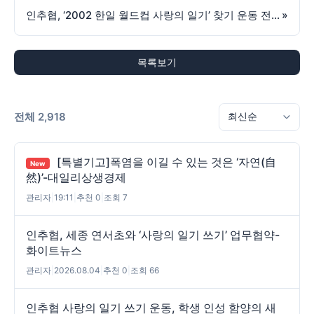
인추협, ‘2002 한일 월드컵 사랑의 일기’ 찾기 운동 전개-행정수도뉴스
»
목록보기
전체 2,918
[특별기고]폭염을 이길 수 있는 것은 ‘자연(自
New
然)’-대일리상생경제
관리자
|
19:11
|
추천 0
|
조회 7
인추협, 세종 연서초와 ‘사랑의 일기 쓰기’ 업무협약-
화이트뉴스
관리자
|
2026.08.04
|
추천 0
|
조회 66
인추협 사랑의 일기 쓰기 운동, 학생 인성 함양의 새