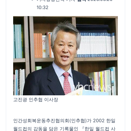
10:32
고진광 인추협 이사장
인간성회복운동추진협의회(인추협)가 2002 한일
월드컵의 감동을 담은 기록물인 『한일 월드컵 사