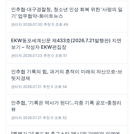
인추협·대구경찰청, 청소년 인성 회복 위한 ‘사랑의 일
기’ 업무협약-화이트뉴스
관리자
|
2026.07.30
|
추천 0
|
조회 49
EKW동포세계신문 제433호(2026.7.21발행판) 지면
보기 – 작성자 EKW편집장
관리자
|
2026.07.23
|
추천 0
|
조회 51
인추협 기록의 힘, 과거의 흔적이 미래의 자산으로-브
릿지경제
관리자
|
2026.07.21
|
추천 0
|
조회 54
인추협, ‘기록은 역사가 된다’…각종 기록 공모-충청리
뷰
관리자
|
2026.07.21
|
추천 0
|
조회 52
[특별기고] 월드컵 축구스타 ‘메시’와 ‘야말’의 인연에