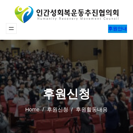
콘
텐
츠
후원안내
로
바
로
가
기
후원신청
Home / 후원신청 / 후원활동내용